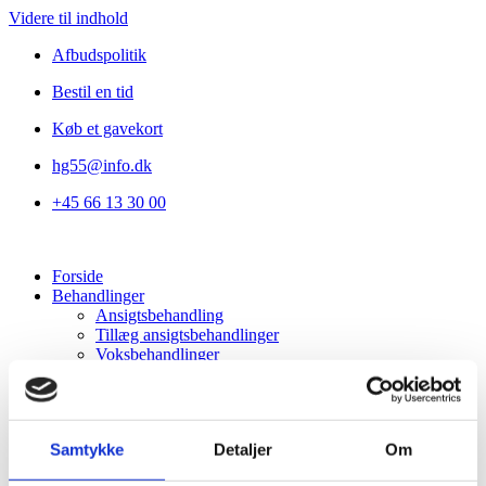
Videre til indhold
Afbudspolitik
Bestil en tid
Køb et gavekort
hg55@info.dk
+45 66 13 30 00
Forside
Behandlinger
Ansigtsbehandling
Tillæg ansigtsbehandlinger
Voksbehandlinger
Vipper og bryn
Lash & Brow Styling
Lysterapi
Kropsbehandlinger
Samtykke
Detaljer
Om
Herre
Om os