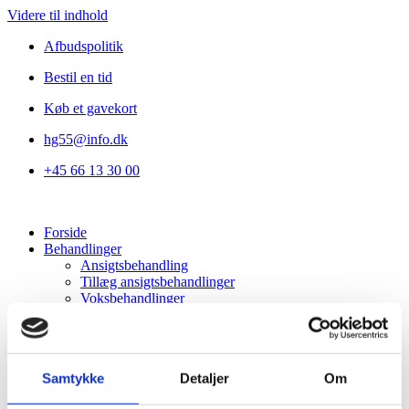
Videre til indhold
Afbudspolitik
Bestil en tid
Køb et gavekort
hg55@info.dk
+45 66 13 30 00
Forside
Behandlinger
Ansigtsbehandling
Tillæg ansigtsbehandlinger
Voksbehandlinger
Vipper og bryn
Lash & Brow Styling
Lysterapi
Kropsbehandlinger
Samtykke
Detaljer
Om
Herre
Om os