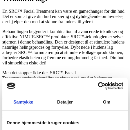
En SRC™ Facial Treatment kan være en gamechanger for din hud.
Det er som at give din hud en kærlig og dybdegående omfavnelse,
der hjælper den med at skinne fra inderst til yderst.
Behandlingen begynder i kombination af avancerede teknikker og
effektive NIMUE-SRC™ produkter.
SRC™-teknologien er selve
stjernen i denne behandling. Den er designet til at stimulere hudens
naturlige helingsproces og fornyelse. Dybt nede i hudens lag
arbejder SRC™-formularen på at stimulere kollagenproduktionen,
forbedre elasticiteten og fremme en ungdommelig fasthed. Din hud
vil simpelthen elske det!
Men det stopper ikke der. SRC™ Facial
Treatment ansigtsbehandlingen sigter også mod at bekæmpe
solpletter, hyperpigmentering, fine linjer og uregelmæssigheder i
hudens tone og tekstur. Den giver din hud en udjævnet og strålende
udstråling, som vil få dig til at føle dig ekstraordinært selvsikker og
smuk.
Samtykke
Detaljer
Om
Under behandlingen vil du mærke, hvordan stress og spændinger i
ansigtet forsvinder. Den omhyggelige berøring og massage i
kombination med de specielle produkter vil forkæle dine sanser og
Denne hjemmeside bruger cookies
efterlade dig afslappet og forynget.