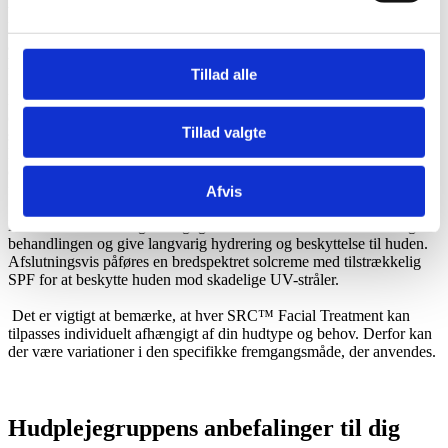
tekstur og give en frisk og strålende udstråling.
Nu kommer det magiske ved behandlingen. En SRC™-formulering
anvendes, og den stimulerer kollagenproduktionen og forbedrer
hudens fasthed og elasticitet.
Tillad alle
En beroligende og nærende maske påføres ansigtet for at tilføre fugt
og næring. Masken hjælper med at berolige og genoplive huden,
Tillad valgte
samtidig med at den tilfører vigtige aktive ingredienser.
En afslappende massage udføres for at forbedre blodcirkulationen
og mindske spændinger i ansigtets muskler. Dette hjælper med at
forbedre hudens glød og efterlader dig afslappet og forfrisket.
Afvis
En målrettet serum og en fugtighedscreme anvendes for at forsegle
behandlingen og give langvarig hydrering og beskyttelse til huden.
Afslutningsvis påføres en bredspektret solcreme med tilstrækkelig
SPF for at beskytte huden mod skadelige UV-stråler.
Det er vigtigt at bemærke, at hver SRC™ Facial Treatment kan
tilpasses individuelt afhængigt af din hudtype og behov. Derfor kan
der være variationer i den specifikke fremgangsmåde, der anvendes.
Hudplejegruppens anbefalinger til dig