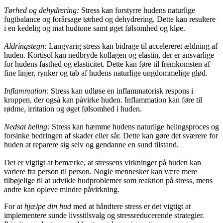
Tørhed og dehydrering:
Stress kan forstyrre hudens naturlige
fugtbalance og forårsage tørhed og dehydrering. Dette kan resultere
i en kedelig og mat hudtone samt øget følsomhed og kløe.
Aldringstegn:
Langvarig stress kan bidrage til accelereret ældning af
huden. Kortisol kan nedbryde kollagen og elastin, der er ansvarlige
for hudens fasthed og elasticitet. Dette kan føre til fremkomsten af
fine linjer, rynker og tab af hudens naturlige ungdommelige glød.
Inflammation:
Stress kan udløse en inflammatorisk respons i
kroppen, der også kan påvirke huden. Inflammation kan føre til
rødme, irritation og øget følsomhed i huden.
Nedsat heling:
Stress kan hæmme hudens naturlige helingsproces og
forsinke bedringen af skader eller sår. Dette kan gøre det sværere for
huden at reparere sig selv og gendanne en sund tilstand.
Det er vigtigt at bemærke, at stressens virkninger på huden kan
variere fra person til person. Nogle mennesker kan være mere
tilbøjelige til at udvikle hudproblemer som reaktion på stress, mens
andre kan opleve mindre påvirkning.
For at
hjælpe din hud
med at håndtere stress er det vigtigt at
implementere sunde livsstilsvalg og stressreducerende strategier.