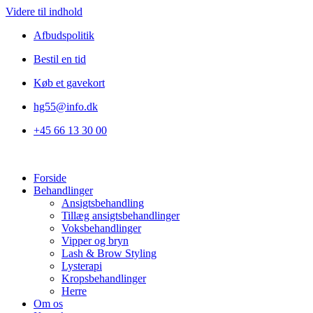
Videre til indhold
Afbudspolitik
Bestil en tid
Køb et gavekort
hg55@info.dk
+45 66 13 30 00
Forside
Behandlinger
Ansigtsbehandling
Tillæg ansigtsbehandlinger
Voksbehandlinger
Vipper og bryn
Lash & Brow Styling
Lysterapi
Kropsbehandlinger
Herre
Om os