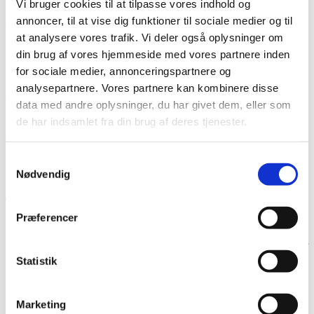
Vi bruger cookies til at tilpasse vores indhold og
Det bedste ved en SRC™ Facial Treatment ansigtsbehandling er, at
annoncer, til at vise dig funktioner til sociale medier og til
du ikke kun får en øjeblikkelig forvandling, men også langsigtede
resultater. Din hud vil fortsætte med at forbedre sig i de kommende
at analysere vores trafik. Vi deler også oplysninger om
uger, og du vil nyde godt af en mere strålende og ungdommelig hud
din brug af vores hjemmeside med vores partnere inden
over tid.
for sociale medier, annonceringspartnere og
Så lad os tage en pause fra hverdagens travlhed og give din hud den
analysepartnere. Vores partnere kan kombinere disse
opmærksomhed, den fortjener. Med en SRC™ Facial
data med andre oplysninger, du har givet dem, eller som
Treatment ansigtsbehandling kan du styrke og forkæle din hud på en
de har indsamlet fra din brug af deres tjenester.
unik og personlig måde. Giv dig selv lov til at skinne og omfavne
din naturlige skønhed.
Samtykkevalg
Hvordan er fremgangsmåden i
Nødvendig
Hudplejegruppens SRC™ Facial
Treatment?
Præferencer
Behandlingen starter med en hudvurdering, hvor vi vurderer din
hudtilstand. Ansigtet renses grundigt for at fjerne makeup, urenheder
og overskydende olie. Dette skaber en ren base for de efterfølgende
Statistik
behandlingstrin.
En mild peeling påføres huden for at fjerne døde hudceller og
Marketing
stimulere cellefornyelsen. Dette hjælper med at forbedre hudens