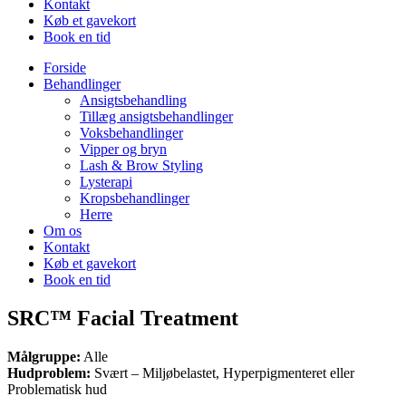
Kontakt
Køb et gavekort
Book en tid
Forside
Behandlinger
Ansigtsbehandling
Tillæg ansigtsbehandlinger
Voksbehandlinger
Vipper og bryn
Lash & Brow Styling
Lysterapi
Kropsbehandlinger
Herre
Om os
Kontakt
Køb et gavekort
Book en tid
SRC™ Facial Treatment
Målgruppe:
Alle
Hudproblem:
Svært – Miljøbelastet, Hyperpigmenteret eller
Problematisk hud