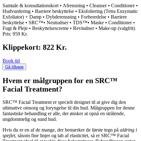
Samtale & konsultationskort • Afrensning • Cleanser • Conditioner •
Hudvurdering • Barriere beskyttelse • Eksfoliering (Tetra Enzymatic
Exfoliator) + Damp • Dybderensning • Forberedelse • Barriere
beskyttelse • SRC™• Neutraliser • TDS™• Maske • Conditioner •
Fugt & Pleje • Beskyttelsescreme • Revitaliser • Make-up (valgfrit)
Pris: 959 Kr.
Klippekort: 822 Kr.
Book tid
Gå tilbage
Hvem er målgruppen for en SRC™
Facial Treatment?
SRC™ Facial Treatment er specielt designet til at give dig den
ultimative omsorg og foryngelse til din hud. Målgruppen for denne
fantastiske behandling er alle, der ønsker at opnå en strålende,
ungdommelig og sund hud.
Hvis du er en af de mange, der bemærker de første tegn på
aldring i
spejlet
, såsom fine linjer og tab af elasticitet, så er SRC™ Facial