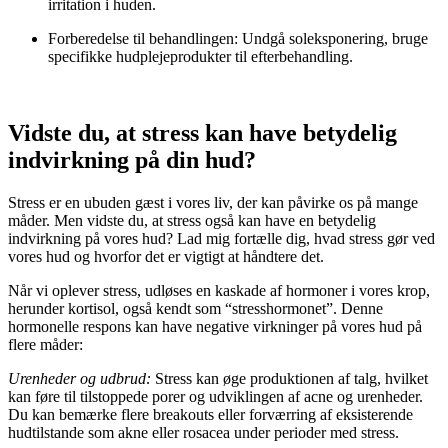
irritation i huden.
Forberedelse til behandlingen: Undgå soleksponering, bruge
specifikke hudplejeprodukter til efterbehandling.
Vidste du, at stress kan have betydelig
indvirkning på din hud?
Stress er en ubuden gæst i vores liv, der kan påvirke os på mange
måder. Men vidste du, at stress også kan have en betydelig
indvirkning på vores hud? Lad mig fortælle dig, hvad stress gør ved
vores hud og hvorfor det er vigtigt at håndtere det.
Når vi oplever stress, udløses en kaskade af hormoner i vores krop,
herunder kortisol, også kendt som “stresshormonet”. Denne
hormonelle respons kan have negative virkninger på vores hud på
flere måder:
Urenheder og udbrud:
Stress kan øge produktionen af talg, hvilket
kan føre til tilstoppede porer og udviklingen af acne og urenheder.
Du kan bemærke flere breakouts eller forværring af eksisterende
hudtilstande som akne eller rosacea under perioder med stress.