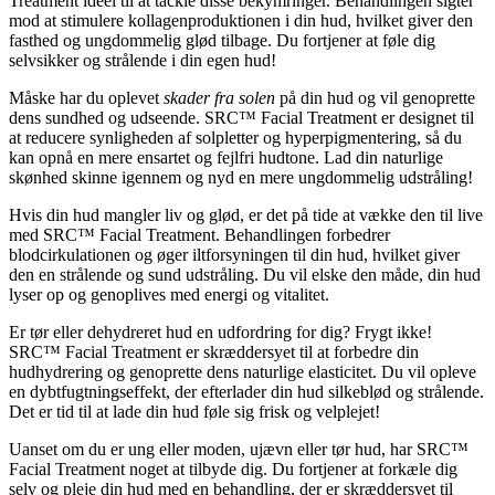
Treatment ideel til at tackle disse bekymringer. Behandlingen sigter
mod at stimulere kollagenproduktionen i din hud, hvilket giver den
fasthed og ungdommelig glød tilbage. Du fortjener at føle dig
selvsikker og strålende i din egen hud!
Måske har du oplevet
skader fra solen
på din hud og vil genoprette
dens sundhed og udseende. SRC™ Facial Treatment er designet til
at reducere synligheden af solpletter og hyperpigmentering, så du
kan opnå en mere ensartet og fejlfri hudtone. Lad din naturlige
skønhed skinne igennem og nyd en mere ungdommelig udstråling!
Hvis din hud mangler liv og glød, er det på tide at vække den til live
med SRC™ Facial Treatment. Behandlingen forbedrer
blodcirkulationen og øger iltforsyningen til din hud, hvilket giver
den en strålende og sund udstråling. Du vil elske den måde, din hud
lyser op og genoplives med energi og vitalitet.
Er tør eller dehydreret hud en udfordring for dig? Frygt ikke!
SRC™ Facial Treatment er skræddersyet til at forbedre din
hudhydrering og genoprette dens naturlige elasticitet. Du vil opleve
en dybtfugtningseffekt, der efterlader din hud silkeblød og strålende.
Det er tid til at lade din hud føle sig frisk og velplejet!
Uanset om du er ung eller moden, ujævn eller tør hud, har SRC™
Facial Treatment noget at tilbyde dig. Du fortjener at forkæle dig
selv og pleje din hud med en behandling, der er skræddersyet til