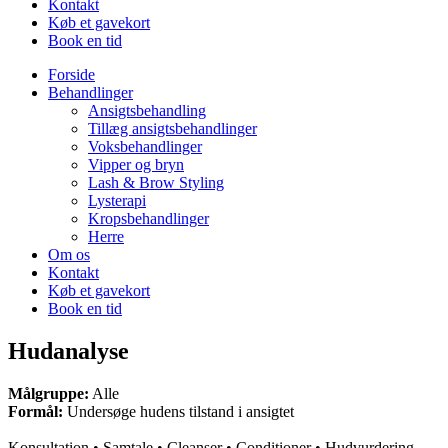
Kontakt
Køb et gavekort
Book en tid
Forside
Behandlinger
Ansigtsbehandling
Tillæg ansigtsbehandlinger
Voksbehandlinger
Vipper og bryn
Lash & Brow Styling
Lysterapi
Kropsbehandlinger
Herre
Om os
Kontakt
Køb et gavekort
Book en tid
Hudanalyse
Målgruppe:
Alle
Formål:
Undersøge hudens tilstand i ansigtet
Konsultation • Samtale • Cleanser • Conditioner • Hudvurdering