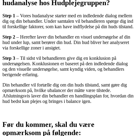
hudanalyse hos Hudplejegruppen?
Step 1
– Vores hudanalyse starter med en indledende dialog mellem
dig og din behandler. Under samtalen vil behandleren spørge dig ind
til forskellige faktorer, som kan have indflydelse på din huds tilstand.
Step 2
– Herefter laver din behandler en visuel undersøgelse af din
hud under lup, samt berører din hud. Din hud bliver her analyseret
via forskellige zoner i ansigtet.
Step 3
– Til sidst vil behandleren give dig en konklusion på
undersøgelsen. Konklusionen er baseret på den indledende dialog
og den visuelle undersøgelse, samt kyndig viden, og behandlers
berigende erfaring.
Din behandler vil fortælle dig om din huds tilstand, samt gøre dig
opmærksom på, hvilke ubalancer der måtte være tilstede.
Afslutningsvis laver din behandler en handlingsplan for, hvordan din
hud bedst kan plejes og bringes i balance igen.
Før du kommer, skal du være
opmærksom på følgende: