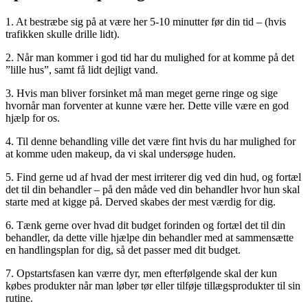
1. At bestræbe sig på at være her 5-10 minutter før din tid – (hvis
trafikken skulle drille lidt).
2. Når man kommer i god tid har du mulighed for at komme på det
”lille hus”, samt få lidt dejligt vand.
3. Hvis man bliver forsinket må man meget gerne ringe og sige
hvornår man forventer at kunne være her. Dette ville være en god
hjælp for os.
4. Til denne behandling ville det være fint hvis du har mulighed for
at komme uden makeup, da vi skal undersøge huden.
5. Find gerne ud af hvad der mest irriterer dig ved din hud, og fortæl
det til din behandler – på den måde ved din behandler hvor hun skal
starte med at kigge på. Derved skabes der mest værdig for dig.
6. Tænk gerne over hvad dit budget forinden og fortæl det til din
behandler, da dette ville hjælpe din behandler med at sammensætte
en handlingsplan for dig, så det passer med dit budget.
7. Opstartsfasen kan værre dyr, men efterfølgende skal der kun
købes produkter når man løber tør eller tilføje tillægsprodukter til sin
rutine.