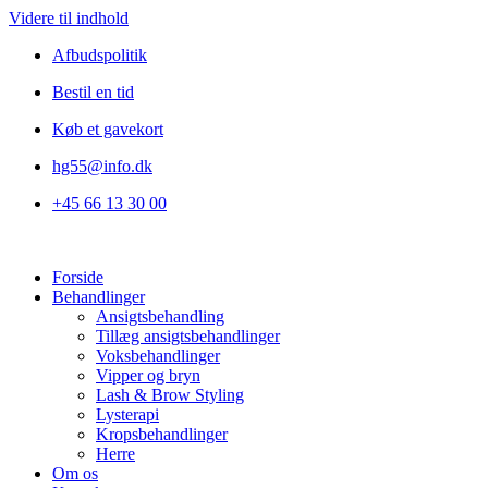
Videre til indhold
Afbudspolitik
Bestil en tid
Køb et gavekort
hg55@info.dk
+45 66 13 30 00
Forside
Behandlinger
Ansigtsbehandling
Tillæg ansigtsbehandlinger
Voksbehandlinger
Vipper og bryn
Lash & Brow Styling
Lysterapi
Kropsbehandlinger
Herre
Om os